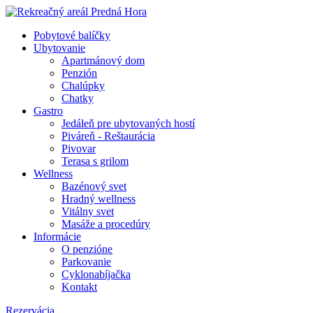
Pobytové balíčky
Ubytovanie
Apartmánový dom
Penzión
Chalúpky
Chatky
Gastro
Jedáleň pre ubytovaných hostí
Piváreň - Reštaurácia
Pivovar
Terasa s grilom
Wellness
Bazénový svet
Hradný wellness
Vitálny svet
Masáže a procedúry
Informácie
O penzióne
Parkovanie
Cyklonabíjačka
Kontakt
Rezervácia